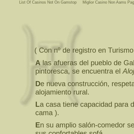
List Of Casinos Not On Gamstop
Miglior Casino Non Aams Pag
( Con nº de registro en Turismo:
A
las afueras del pueblo de Gal
pintoresca, se encuentra el
Alo
D
e nueva construcción, respeta
alojamiento rural.
L
a casa tiene capacidad para d
cama ).
E
n su amplio salón-comedor s
sus confortables sofá.