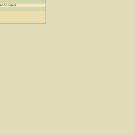
ónde comer