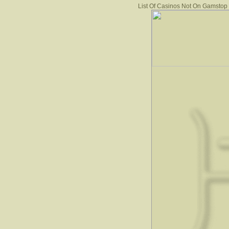
List Of Casinos Not On Gamstop