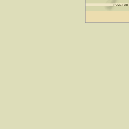
HOME
|
Alo