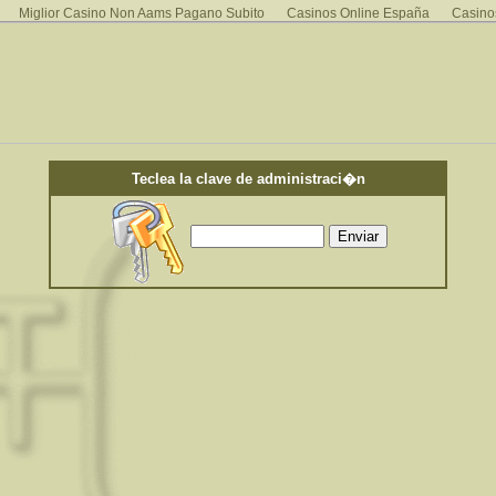
Miglior Casino Non Aams Pagano Subito
Casinos Online España
Casino
Teclea la clave de administraci�n