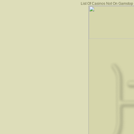
List Of Casinos Not On Gamstop