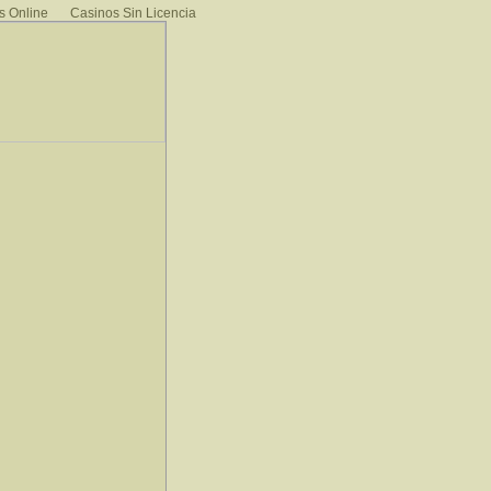
s Online
Casinos Sin Licencia