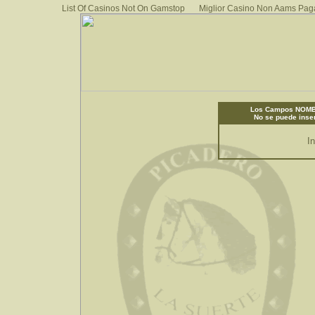
List Of Casinos Not On Gamstop
Miglior Casino Non Aams Pag
Los Campos NOMBR
No se puede ins
I