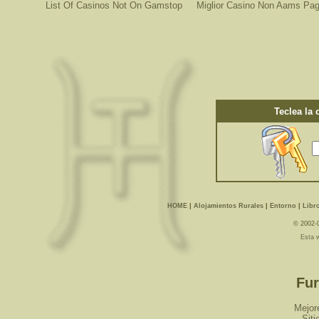
List Of Casinos Not On Gamstop
Miglior Casino Non Aams Pag
Teclea la
HOME
|
Alojamientos Rurales
|
Entorno
|
Libro
© 2002-
Esta 
Fur
Mejor
Siti