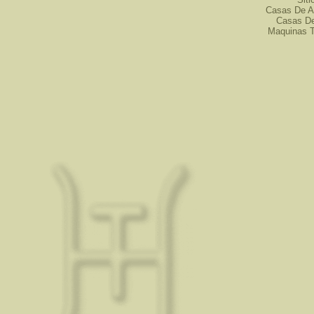
Casas De A
Casas De
Maquinas T