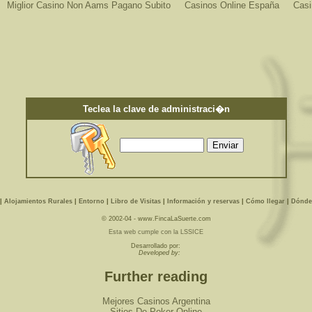
Miglior Casino Non Aams Pagano Subito
Casinos Online España
Casi
Teclea la clave de administraci�n
|
Alojamientos Rurales
|
Entorno
|
Libro de Visitas
|
Información y reservas
|
Cómo llegar
|
Dónde
© 2002-04 - www.FincaLaSuerte.com
Esta web cumple con la LSSICE
Desarrollado por:
Developed by:
Further reading
Mejores Casinos Argentina
Sitios De Poker Online