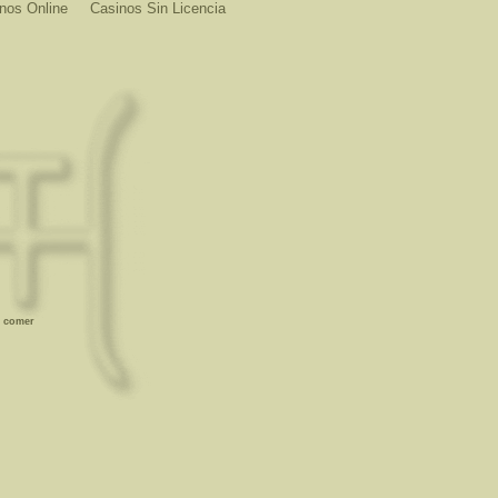
nos Online
Casinos Sin Licencia
 comer