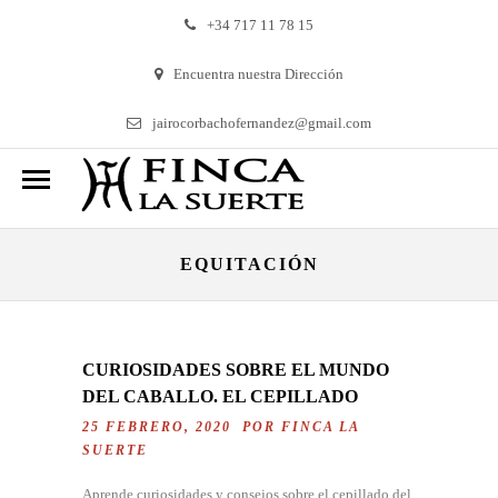
+34 717 11 78 15
Encuentra nuestra Dirección
jairocorbachofernandez@gmail.com
EQUITACIÓN
CURIOSIDADES SOBRE EL MUNDO
DEL CABALLO. EL CEPILLADO
25 FEBRERO, 2020 POR
FINCA LA
SUERTE
Aprende curiosidades y consejos sobre el cepillado del