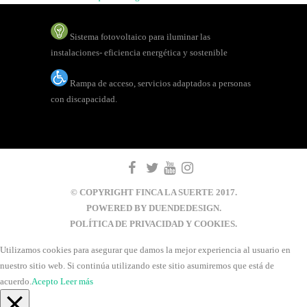
Sistema fotovoltaico para iluminar las
instalaciones- eficiencia energética y sostenible
Rampa de acceso, servicios adaptados a personas
con discapacidad.
© COPYRIGHT FINCA LA SUERTE 2017.
POWERED BY
DUENDEDESIGN.
POLÍTICA DE PRIVACIDAD Y COOKIES.
Utilizamos cookies para asegurar que damos la mejor experiencia al usuario en
nuestro sitio web. Si continúa utilizando este sitio asumiremos que está de
acuerdo.
Acepto
Leer más