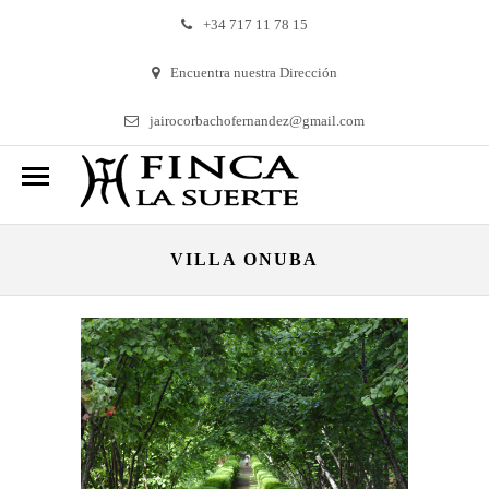
+34 717 11 78 15
Encuentra nuestra Dirección
jairocorbachofernandez@gmail.com
VILLA ONUBA