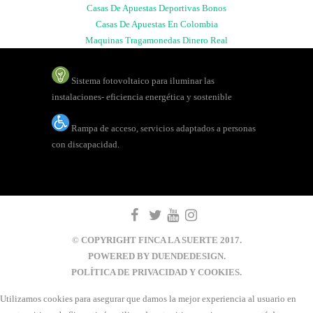
Casas De Apuestas Deportivas Bonos
Casas De Apuestas En Colombia
Maquinas Tragamonedas Dinero Real
Sistema fotovoltaico para iluminar las
instalaciones- eficiencia energética y sostenible
Rampa de acceso, servicios adaptados a personas
con discapacidad.
© COPYRIGHT FINCA LA SUERTE 2017.
POWERED BY
DUENDEDESIGN.
POLÍTICA DE PRIVACIDAD Y COOKIES.
Utilizamos cookies para asegurar que damos la mejor experiencia al usuario en