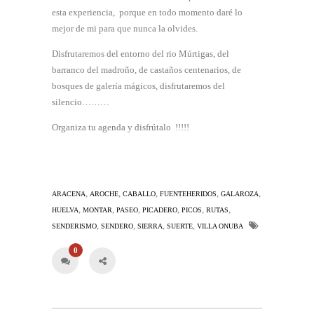
esta experiencia, porque en todo momento daré lo
mejor de mi para que nunca la olvides.
Disfrutaremos del entorno del rio Múrtigas, del
barranco del madroño, de castaños centenarios, de
bosques de galería mágicos, disfrutaremos del
silencio………
Organiza tu agenda y disfrútalo !!!!!
,
,
,
,
,
ARACENA
AROCHE
CABALLO
FUENTEHERIDOS
GALAROZA
,
,
,
,
,
,
HUELVA
MONTAR
PASEO
PICADERO
PICOS
RUTAS
,
,
,
,
SENDERISMO
SENDERO
SIERRA
SUERTE
VILLA ONUBA
0