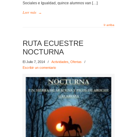
Sociales e Igualdad, quince alumnos van […]
Leer más
→
Ir arriba
RUTA ECUESTRE
NOCTURNA
El Julio 7, 2014
/
Actividades
,
Ofertas
/
Escribir un comentario