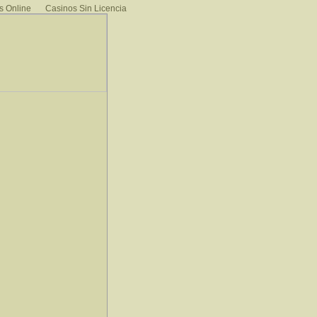
s Online
Casinos Sin Licencia