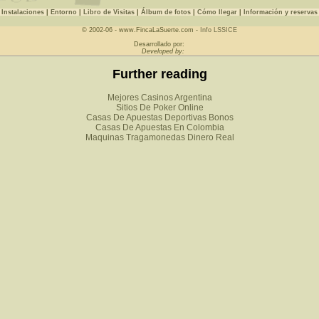
|
Instalaciones
|
Entorno
|
Libro de Visitas
|
Álbum de fotos
|
Cómo llegar
|
Información y reservas
© 2002-06 - www.FincaLaSuerte.com -
Info LSSICE
Desarrollado por:
Developed by:
Further reading
Mejores Casinos Argentina
Sitios De Poker Online
Casas De Apuestas Deportivas Bonos
Casas De Apuestas En Colombia
Maquinas Tragamonedas Dinero Real