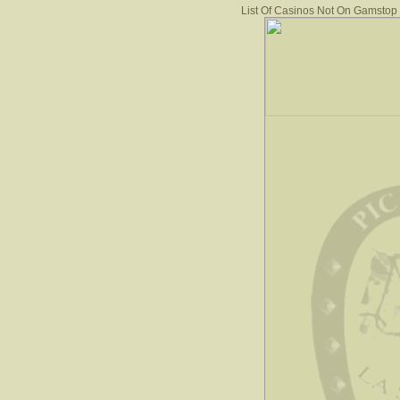
List Of Casinos Not On Gamstop