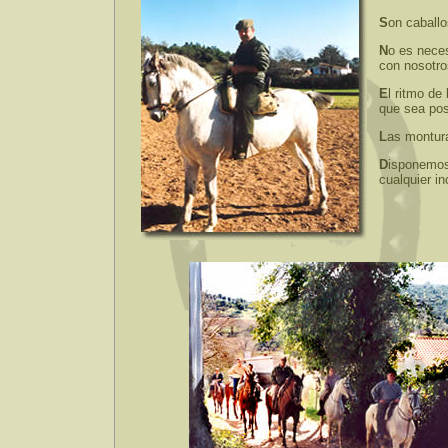
S
on caballo
N
o es neces
con nosotro
E
l ritmo de
que sea pos
L
as montur
D
isponemos 
cualquier in