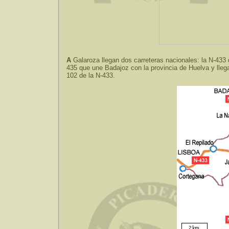
A
Galaroza llegan dos carreteras nacionales: la N-433 q
435 que une Badajoz con la provincia de Huelva y llega
102 de la N-433.