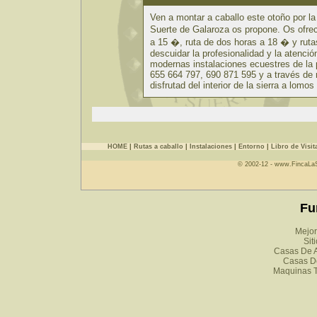
Ven a montar a caballo este otoño por la 
Suerte de Galaroza os propone. Os ofre
a 15 �, ruta de dos horas a 18 � y ruta
descuidar la profesionalidad y la atenció
modernas instalaciones ecuestres de la p
655 664 797, 690 871 595 y a través de
disfrutad del interior de la sierra a lomo
HOME
|
Rutas a caballo
|
Instalaciones
|
Entorno
|
Libro de Visit
© 2002-12 - www.FincaLa
Fu
Mejor
Sit
Casas De A
Casas D
Maquinas 