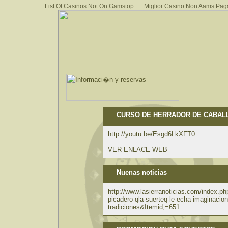
List Of Casinos Not On Gamstop
Miglior Casino Non Aams Pag
CURSO DE HERRADOR DE CABAL
http://youtu.be/Esgd6LkXFT0
VER ENLACE WEB
Nuenas noticias
http://www.lasierranoticias.com/index.
picadero-qla-suerteq-le-echa-imaginacion
tradiciones&Itemid;=651