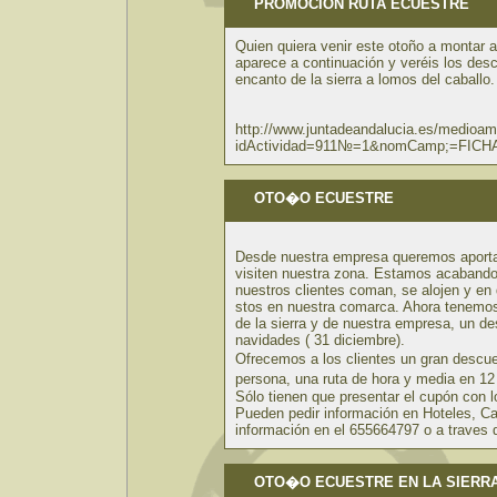
PROMOCION RUTA ECUESTRE
Quien quiera venir este otoño a montar a
aparece a continuación y veréis los des
encanto de la sierra a lomos del caballo.
http://www.juntadeandalucia.es/medioam
idActividad=911№=1&nomCamp;=FIC
OTO�O ECUESTRE
Desde nuestra empresa queremos aportar 
visiten nuestra zona. Estamos acaband
nuestros clientes coman, se alojen y en d
stos en nuestra comarca. Ahora tenemos 
de la sierra y de nuestra empresa, un d
navidades ( 31 diciembre).
Ofrecemos a los clientes un gran descue
persona, una ruta de hora y media en 1
Sólo tienen que presentar el cupón con lo
Pueden pedir información en Hoteles, C
información en el 655664797 o a traves
OTO�O ECUESTRE EN LA SIERRA