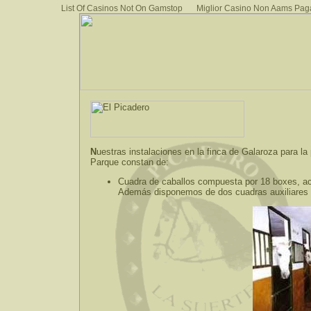
List Of Casinos Not On Gamstop
Miglior Casino Non Aams Pag
N
uestras instalaciones en la finca de Galaroza para la
Parque constan de:
Cuadra de caballos compuesta por 18 boxes, ac
Además disponemos de dos cuadras auxiliares 