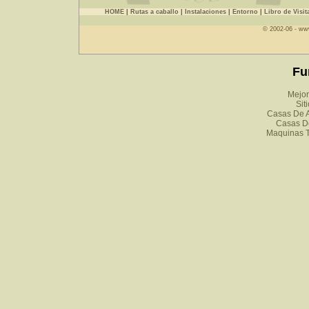
HOME
|
Rutas a caballo
|
Instalaciones
|
Entorno
|
Libro de Visit
© 2002-06 - ww
Fu
Mejor
Sit
Casas De A
Casas D
Maquinas 