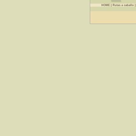
HOME
|
Rutas a caballo