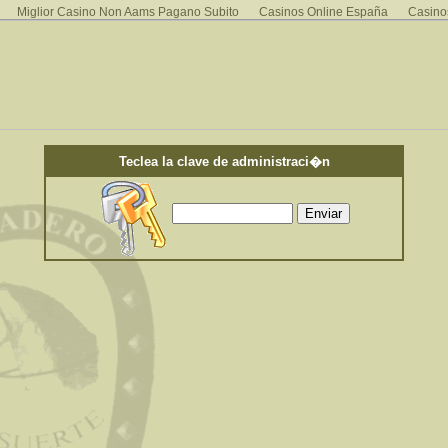
Miglior Casino Non Aams Pagano Subito
Casinos Online España
Casino
Teclea la clave de administraci�n