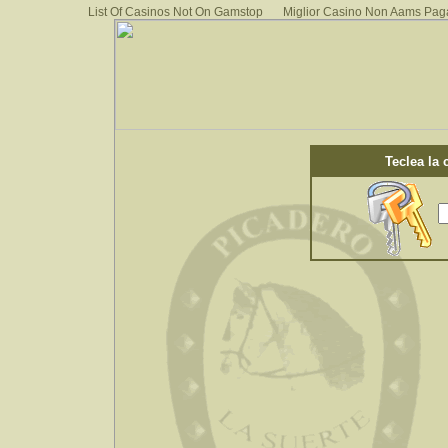
List Of Casinos Not On Gamstop
Miglior Casino Non Aams Pag
Teclea la