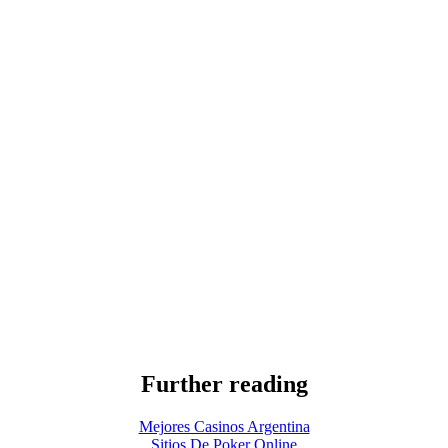
Further reading
Mejores Casinos Argentina
Sitios De Poker Online