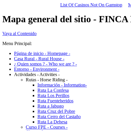
List Of Casinos Not On Gamstop
M
Mapa general del sitio - FI
Vaya al Contenido
Menu Principal:
Página de inicio - Homepage -
Casa Rural - Rural House -
¿ Quien somos ? - Who we are ? -
Entorno - Environment -
Actividades - Activities -
Rutas - Horse Riding -
Información - Information-
Ruta La Confesa
Ruta Los Perillos
Ruta Fuenteheridos
Ruta a Jabugo
Ruta Cruz del Pobre
Ruta Cerro del Castaño
Ruta La Dehesa
Curso FPE - Courses -