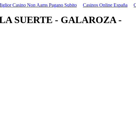
iglior Casino Non Aams Pagano Subito
Casinos Online España
C
NCA LA SUERTE - GALAROZA -