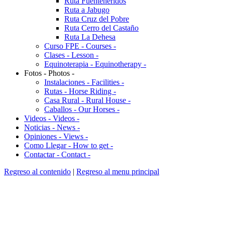
Ruta Fuenteheridos
Ruta a Jabugo
Ruta Cruz del Pobre
Ruta Cerro del Castaño
Ruta La Dehesa
Curso FPE - Courses -
Clases - Lesson -
Equinoterapia - Equinotherapy -
Fotos - Photos -
Instalaciones - Facilities -
Rutas - Horse Riding -
Casa Rural - Rural House -
Caballos - Our Horses -
Videos - Videos -
Noticias - News -
Opiniones - Views -
Como Llegar - How to get -
Contactar - Contact -
Regreso al contenido
|
Regreso al menu principal