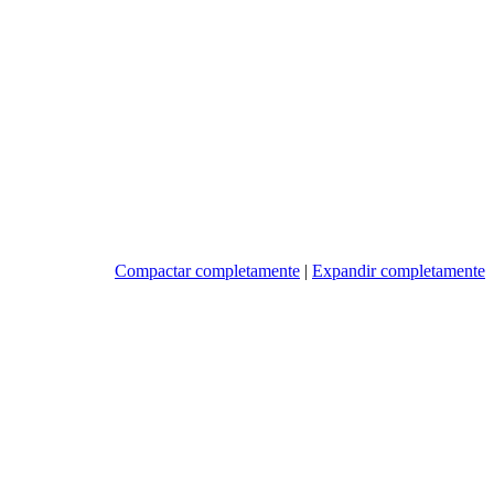
Compactar completamente
|
Expandir completamente