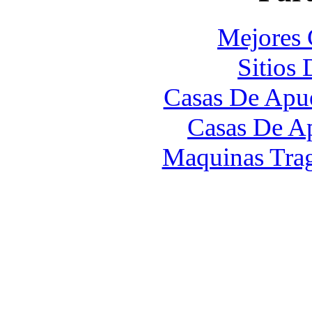
Mejores 
Sitios
Casas De Apue
Casas De A
Maquinas Tra