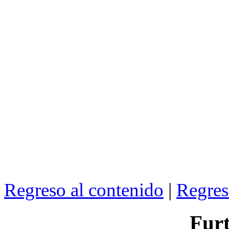
Regreso al contenido
|
Regres
Furt